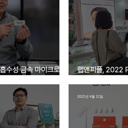
생체흡수성 금속 마이크로니
랩앤피플, 2022
록
아 등 잇따라 참가
2022년 4월 12일