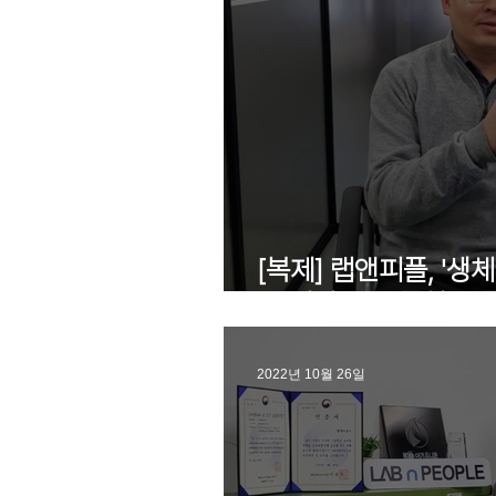
[복제] 랩앤피플, '
들 패치' 일본특허 등
2022년 10월 26일