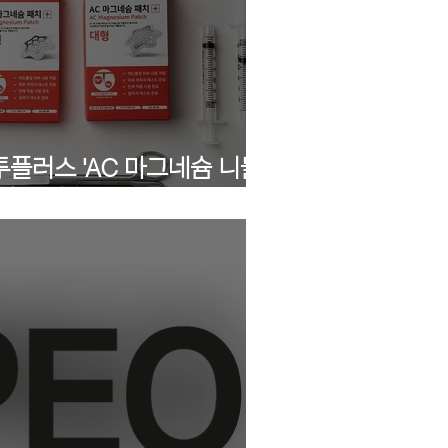
플러스 'AC 마그네슘 니들
대 입점